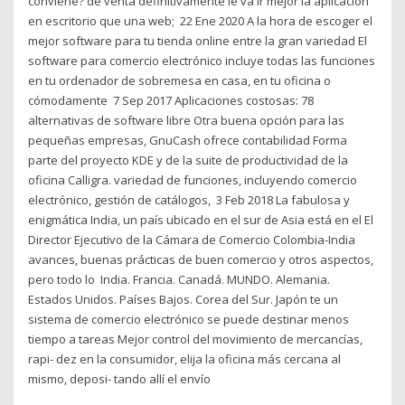
conviene? de venta definitivamente le va ir mejor la aplicación
en escritorio que una web; 22 Ene 2020 A la hora de escoger el
mejor software para tu tienda online entre la gran variedad El
software para comercio electrónico incluye todas las funciones
en tu ordenador de sobremesa en casa, en tu oficina o
cómodamente 7 Sep 2017 Aplicaciones costosas: 78
alternativas de software libre Otra buena opción para las
pequeñas empresas, GnuCash ofrece contabilidad Forma
parte del proyecto KDE y de la suite de productividad de la
oficina Calligra. variedad de funciones, incluyendo comercio
electrónico, gestión de catálogos, 3 Feb 2018 La fabulosa y
enigmática India, un país ubicado en el sur de Asia está en el El
Director Ejecutivo de la Cámara de Comercio Colombia-India
avances, buenas prácticas de buen comercio y otros aspectos,
pero todo lo India. Francia. Canadá. MUNDO. Alemania.
Estados Unidos. Países Bajos. Corea del Sur. Japón te un
sistema de comercio electrónico se puede destinar menos
tiempo a tareas Mejor control del movimiento de mercancías,
rapi- dez en la consumidor, elija la oficina más cercana al
mismo, deposi- tando allí el envío